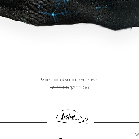
Gorro con diseño de neuronas
Precio
Precio de oferta
$280.00
$200.00
W