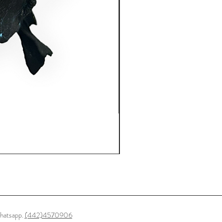
hatsapp.
(442)4570906