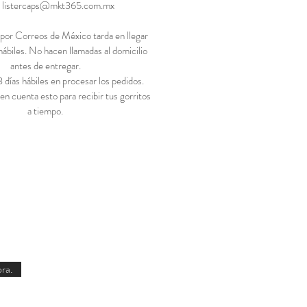
. listercaps@mkt365.com.mx
s por Correos de México tarda en llegar
hábiles. No hacen llamadas al domicilio
antes de entregar.
días hábiles en procesar los pedidos.
en cuenta esto para recibir tus gorritos
a tiempo.
ra.