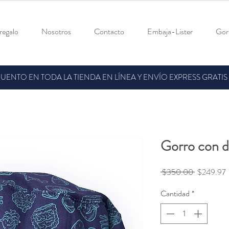
 regalo
Nosotros
Contacto
Embaja-Lister
Gorr
ENTO EN TODA LA TIENDA EN LÍNEA Y ENVÍO EXPRESS GRATIS
Gorro con d
Precio
P
 $350.00 
$249.97
Cantidad
*
o