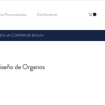
os Personalizados
Distribuidores
 EN LA COMPRA DE $1000+
iseño de Organos
recio
de
ferta