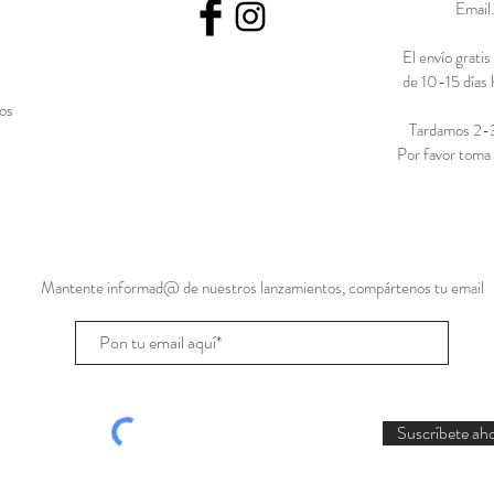
Email
El envío grati
de 10-15 días 
íos
Tardamos 2-3 
Por favor toma 
Mantente informad@ de nuestros lanzamientos, compártenos tu email
Suscríbete aho