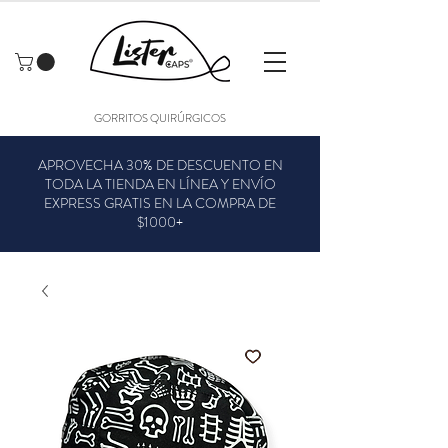
GORRITOS QUIRÚRGICOS
APROVECHA 30% DE DESCUENTO EN
TODA LA TIENDA EN LÍNEA Y ENVÍO
EXPRESS GRATIS EN LA COMPRA DE
$1000+