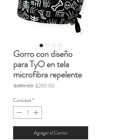
Gorro con diseño
para TyO en tela
microfibra repelente
Precio
Precio
 $280.00 
$200.00
de
oferta
Cantidad
*
Agregar al Carrito