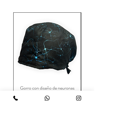
Gorro con diseño de neuronas
gastroentero color pet
Precio
Precio de oferta
$280.00
$200.00