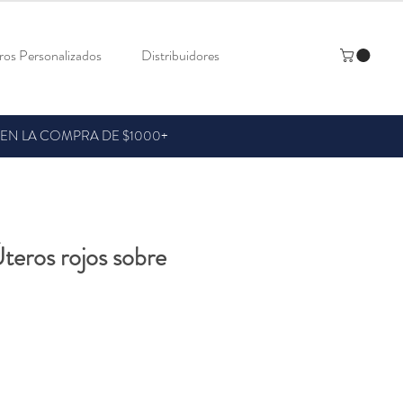
os Personalizados
Distribuidores
 EN LA COMPRA DE $1000+
teros rojos sobre
recio
de
ferta