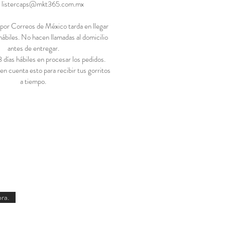
. listercaps@mkt365.com.mx
s por Correos de México tarda en llegar
hábiles. No hacen llamadas al domicilio
antes de entregar.
días hábiles en procesar los pedidos.
en cuenta esto para recibir tus gorritos
a tiempo.
ra.