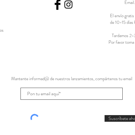
Email
El envío grati
de 10-15 días 
íos
Tardamos 2-3 
Por favor toma 
Mantente informad@ de nuestros lanzamientos, compártenos tu email
Suscríbete aho