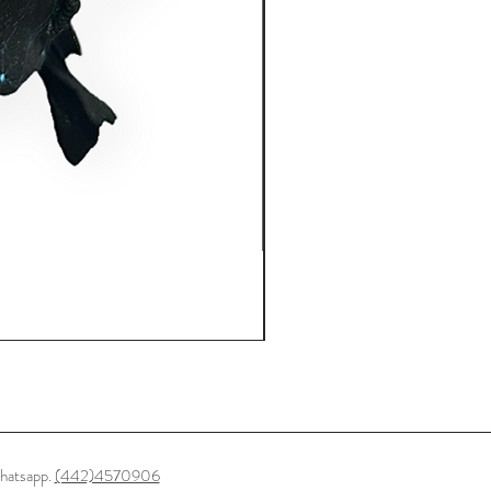
hatsapp.
(442)4570906