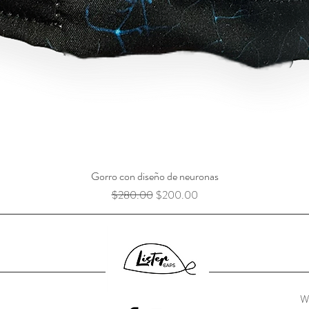
Gorro con diseño de neuronas
Precio
Precio de oferta
$280.00
$200.00
W