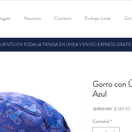
 regalo
Nosotros
Contacto
Embaja-Lister
Gorr
ENTO EN TODA LA TIENDA EN LÍNEA Y ENVÍO EXPRESS GRATIS
Gorro con Ú
Azul
Precio
P
 $350.00 
$249.97
Cantidad
*
o